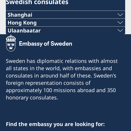
Swedish consulates
Shanghai
Tel:
Hong Kong
Tel:
Ulaanbaatar
+86 21 5359 9610
Phone number:
+852 2521 1212
E-mail:
+976-11-313007 / 261
E-mail:
Sweden has diplomatic relations with almost
generalkonsulat.shanghai@gov.se
E-mail:
all states in the world, with embassies and
generalkonsulat.hongkong@gov.se
Fax:
consulates in around half of these. Sweden's
mongolia@sweden-consulate.mn
Fax:
foreign representation consists of
+86 21 5359 9633
approximately 100 missions abroad and 350
Fax:
+852 2596 0308
honorary consulates.
1521-1541 Shanghai Central Plaza
+976-11-326535
381 Huaihai Road (Middle)
Room 2501, 25/F., BEA
Shanghai
Harbour View Centre
Bodi Tower 1201,
56 Gloucester Road
Sukhbaatar Square,
Find the embassy you are looking for:
Wanchai, Hong Kong
Ulan Bator, Mongolia