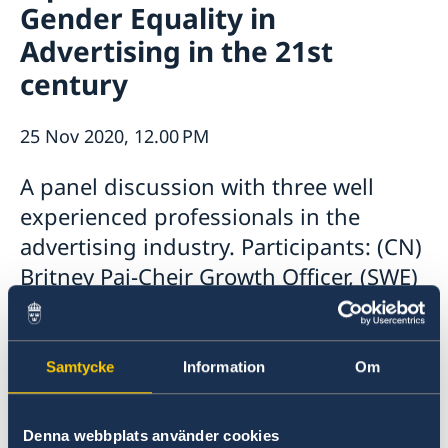
Gender Equality in
Open positions
Current
Advertising in the 21st
Swedish Organisations
Calendar
Netiquette
century
News
Closed days 2026
25 Nov 2020, 12.00 PM
A panel discussion with three well
experienced professionals in the
advertising industry. Participants: (CN)
Britney Pai-Cheir Growth Officer, (SWE)
Helena Westin-Chairperson of the
Swedish Association of
Communication Agencies and (SWE)
Samtycke
Information
Om
Christina Knight-author and Creative
Director of the Amazing Society
Denna webbplats använder cookies