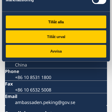
Visiting address
3, Dongzhimenwai Dajie
Sanlitun, Chaoyang District
Tillåt alla
Beijing
Postal address
Tillåt urval
Embassy of Sweden
3, Dongzhimenwai Dajie
Avvisa
Sanlitun, Chaoyang District
Beijing 100600
China
Phone
+86 10 8531 1800
Fax
+86 10 6532 5008
Email
ambassaden.peking@gov.se