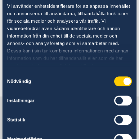
Vi använder enhetsidentifierare för att anpassa innehållet
och annonserna till användarna, tillhandahålla funktioner
för sociala medier och analysera vår trafik. Vi
vidarebefordrar även sådana identifierare och annan
information från din enhet till de sociala medier och
annons- och analysföretag som vi samarbetar med.
Dessa kan i sin tur kombinera informationen med annan
information som du har tillhandahållit eller som de har
samlat in när du har använt deras tjänster.
Samtyckesval
Nödvändig
Inställningar
Sweden in People's Republic of
China
Statistik
Embassy
Marknadsföring