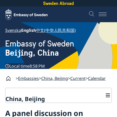
Sweden Abroad
Svenska
English
中文(中华人民共和国)
Embassy of Sweden
Beijing, China
Local time
8:58 PM
Embassies
China, Beijing
Current
Calendar
China, Beijing
Contact
A panel discussion on
Book an appointment
About us