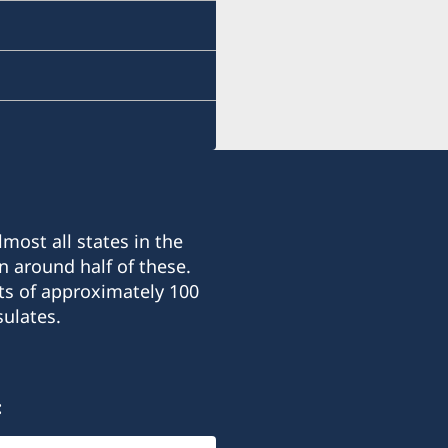
sofia.swecons@consulat
Honorary Consulate Gene
c/o Royal Danish Embass
54, Dondukov Blvd.
BG-1504 SOFIA
Visits to the Honorary Co
Honorary Consulate Gener
most all states in the
Monday through Friday and
n around half of these.
ts of approximately 100
Phone +359 898 793336 (Mo
ulates.
sofia.swecons@consulat
Please note that the Hon
:
20-21 October 2025.