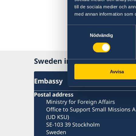
till de sociala medier och a
med annan information som du 
Samtyckesval
Nödvändig
Sweden in Bulgaria
Avvisa
Embassy
Postal address
Ministry for Foreign Affairs
Office to Support Small Missions 
(UD KSU)
SE-103 39 Stockholm
Sweden