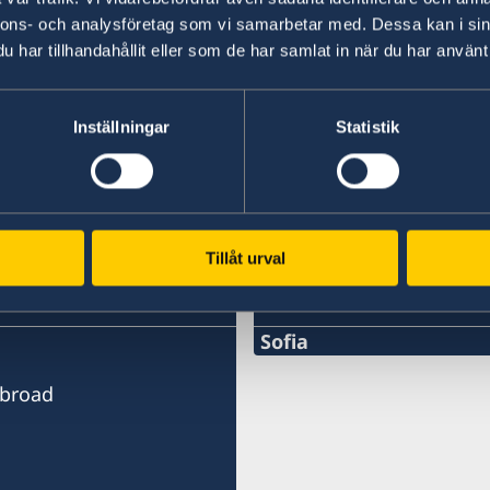
+46 8 723 11 76
nnons- och analysföretag som vi samarbetar med. Dessa kan i sin
har tillhandahållit eller som de har samlat in när du har använt 
E-mail
Inställningar
Statistik
sbs.bulgarien@gov.se
Tillåt urval
SWEDISH CONSULA
Sofia
PHONE
Abroad
+359 2 4177178
EMAIL