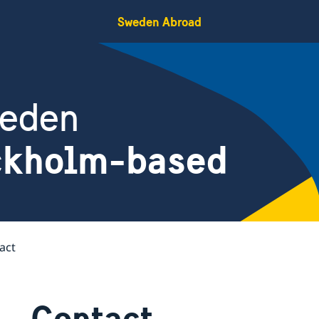
Sweden Abroad
weden
ockholm-based
act
Contact