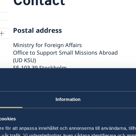
Postal address
Ministry for Foreign Affairs
Office to Support Small Missions Abroad
(UD KSU)
SE-103 39 Stockholm
Sweden
Phone
Information
+46 8 405 10 00
cookies
Fax
e för att anpassa innehållet och annonserna till användarna, tillh
vår trafik. Vi vidarebefordrar även sådana identifierare och anna