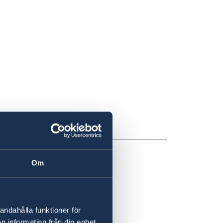
Om
andahålla funktioner för
n information från din enhet