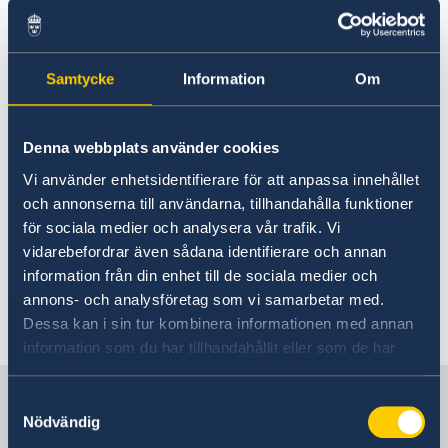
About us
Sweden’s Ambassador to Bulgaria is H.E. Mr
Data Protection Policy
Pontus Melander. He is based in Stockholm but
Samtycke
Information
Om
visits Bulgaria regularly.
The Office to Support Small Missions Abroad
Denna webbplats använder cookies
(UD KSU) at the Ministry for Foreign Affairs in
Vi använder enhetsidentifierare för att anpassa innehållet
Stockholm helps in preparing matters and
och annonserna till användarna, tillhandahålla funktioner
processing specific issues. There is a honorary
för sociala medier och analysera vår trafik. Vi
consulate in Sofia; see the contact information
vidarebefordrar även sådana identifierare och annan
further down the page.
information från din enhet till de sociala medier och
annons- och analysföretag som vi samarbetar med.
Last updated 17 Sep 2020, 1.14 PM
Dessa kan i sin tur kombinera informationen med annan
information som du har tillhandahållit eller som de har
samlat in när du har använt deras tjänster.
Sweden in Bulgaria
Samtyckesval
Nödvändig