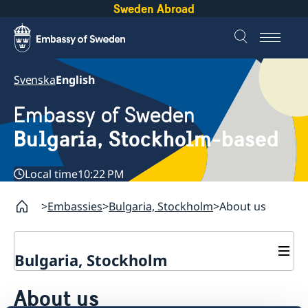
Sweden Abroad
Svenska
English
Embassy of Sweden
Bulgaria, Stockholm-based
Local time
10:22 PM
Embassies
Bulgaria, Stockholm
About us
Bulgaria, Stockholm
News
About us
Contact