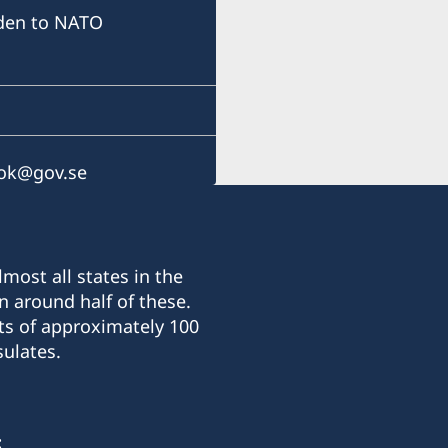
den to NATO
sok@gov.se
most all states in the
n around half of these.
ts of approximately 100
ulates.
: