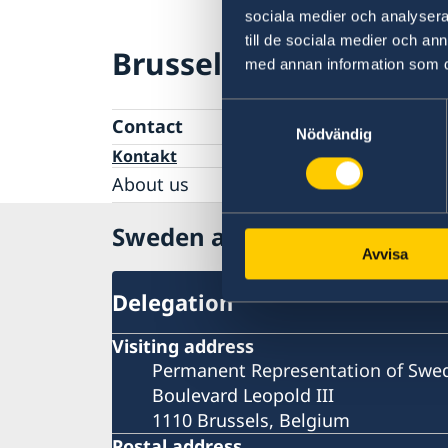
sociala medier och analysera 
till de sociala medier och a
Brussels, NATO
med annan information som du 
Samtyckesval
Contact
Nödvändig
Kontakt
About us
The Permanent Representation
Sweden and NATO
Avvisa
Delegation
Visiting address
Permanent Representation of Swe
Boulevard Leopold III
1110 Brussels, Belgium
Postal address