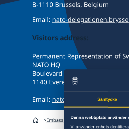
B-1110 Brussels, Belgium
Email:
nato-delegationen.bryss
Visitors address:
Permanent Representation of S
NATO HQ
Boulevard Leopold III
1140 Evere, Belgium
Email:
nato-delegationen.bryssel
Samtycke
Denna webbplats använder 
Embassies
Brussels, NATO
Contact
Vi använder enhetsidentifierar