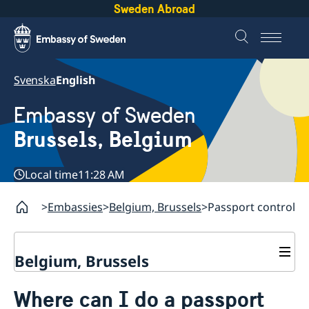
Sweden Abroad
Svenska
English
Embassy of Sweden
Brussels, Belgium
Local time
11:28 AM
Embassies
Belgium, Brussels
Passport control
Belgium, Brussels
Contact/Opening hours
Where can I do a passport
Book an appointment