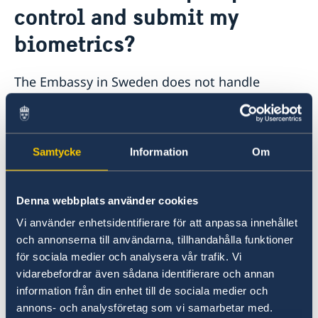
About us
control and submit my
Data Protection Policy
News
biometrics?
Opening hours holidays 2025-2026
The Embassy in Sweden does not handle
migration issues.
The
Embassy of Sweden in Paris
is the closest
Samtycke
Information
Om
embassy that handles migration issues. Please
contact them for passport control and
biometrics.
Denna webbplats använder cookies
Vi använder enhetsidentifierare för att anpassa innehållet
Other Swedish embassies in Schengen area
och annonserna till användarna, tillhandahålla funktioner
that accept visa applications or handle
för sociala medier och analysera vår trafik. Vi
migration cases: Athens, Berlin, Madrid and
vidarebefordrar även sådana identifierare och annan
Rome.
information från din enhet till de sociala medier och
annons- och analysföretag som vi samarbetar med.