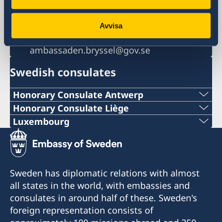
Belgium
Phone
+32 22895800
Avvisa
Email
ambassaden.bryssel@gov.se
Swedish consulates
Honorary Consulate Antwerp
PHONE
Honorary Consulate Liège
PHONE
Luxembourg
+ 32 14 710741
PHONE
+32 19 32 92 11
E-MAIL
+352 26 6461
PHONE
Sweden has diplomatic relations with almost
swedish.consulate.flanders@gmail.com
EMERGENCY PHONE
all states in the world, with embassies and
+32 19 32 92 55
30 bus 1, Bellekensstraat
consulates in around half of these. Sweden's
+46 8 405 5005
BE-2400 MOL
E-MAIL
foreign representation consists of