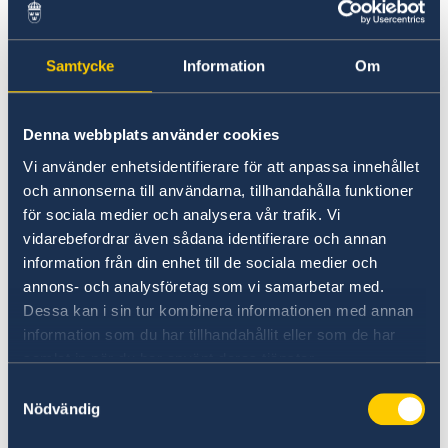
Contact
Does the Embassy of Sweden
About us
in Yerevan legalise
Ambassador
Current
Samtycke
Information
Om
documents or issue
News
Vote in Armenia
apostilles?
Denna webbplats använder cookies
Vi använder enhetsidentifierare för att anpassa innehållet
och annonserna till användarna, tillhandahålla funktioner
No, the Embassy does not legalize documents
för sociala medier och analysera vår trafik. Vi
or issue apostilles. All necessary documents
vidarebefordrar även sådana identifierare och annan
need to be translated and apostilled by
information från din enhet till de sociala medier och
Notaries Public in Sweden before the trip to
annons- och analysföretag som vi samarbetar med.
Armenia. Information about legalizations,
Dessa kan i sin tur kombinera informationen med annan
apostille, and notary public can be foud at the
information som du har tillhandahållit eller som de har
Ministry for Foreign Affairs legalisations
samlat in när du har använt deras tjänster.
page.
Samtyckesval
Nödvändig
Last updated 22 Feb 2023, 5.22 PM