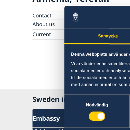
Contact
About us
Ambassador
Current
Samtycke
News
Vote in Armenia
Denna webbplats använder 
Vi använder enhetsidentifierar
sociala medier och analysera 
till de sociala medier och a
med annan information som du 
Sweden in Armenia, Yereva
Samtyckesval
Nödvändig
Embassy