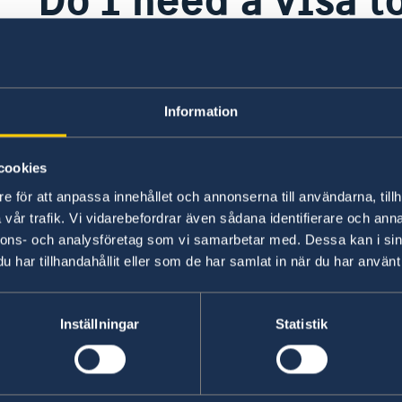
Yes
Information
The Embassy of Sweden in Yerevan does not pro
Germany in Yerevan acts as the representative 
Visa applications are collected by TLScontact vis
cookies
inquiries should be directed to
TLScontact
e för att anpassa innehållet och annonserna till användarna, tillh
vår trafik. Vi vidarebefordrar även sådana identifierare och anna
Last updated 22 Sep 2022, 2.33 PM
nnons- och analysföretag som vi samarbetar med. Dessa kan i sin
har tillhandahållit eller som de har samlat in när du har använt 
n
Inställningar
Statistik
Swedish consulates