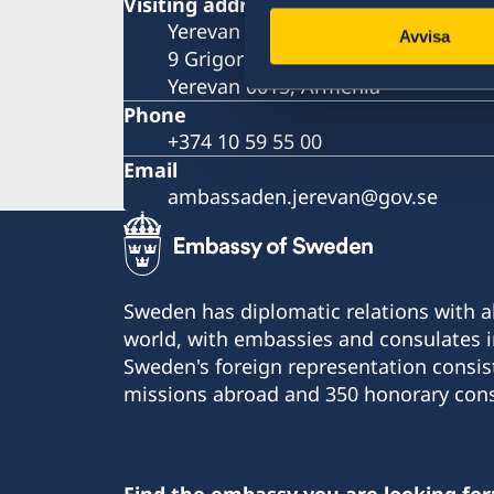
Visiting address
Yerevan Plaza Business Centre
Avvisa
9 Grigor Lusavorich Street
Yerevan 0015, Armenia
Phone
+374 10 59 55 00
Email
ambassaden.jerevan@gov.se
Sweden has diplomatic relations with al
world, with embassies and consulates i
Sweden's foreign representation consis
missions abroad and 350 honorary cons
Find the embassy you are looking for