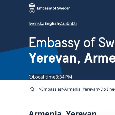
Svenska
English
Հայերեն
Embassy of S
Yerevan, Arm
Local time
3:34 PM
Embassies
Armenia, Yerevan
Do I ne
Armenia, Yerevan