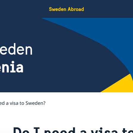
Sweden Abroad
weden
enia
ed a visa to Sweden?
Do I need a visa 