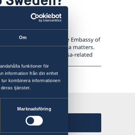
Om
cess visa applications. The Embassy of
of Sweden for Schengen visa matters.
a application centre, all visa-related
andahålla funktioner för
n information från din enhet
 tur kombinera informationen
deras tjänster.
Marknadsföring