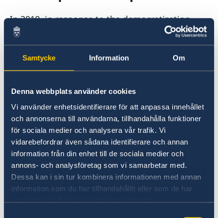
Ambassador
Current
In 2019, in response to the democratization
News
process and the strong political will to
Vote in Armenia
undertake necessary reforms in the country,
Sweden re-established its bilateral
Samtycke
Information
Om
development cooperation with Armenia.
Denna webbplats använder cookies
In the recently adopted regional reform
cooperation strategy for Eastern Europe 2021-
Vi använder enhetsidentifierare för att anpassa innehållet
2027 there will be four main areas of
och annonserna till användarna, tillhandahålla funktioner
för sociala medier och analysera vår trafik. Vi
cooperation: human rights, democracy, the rule
vidarebefordrar även sådana identifierare och annan
of law and gender equality peaceful and
information från din enhet till de sociala medier och
inclusive societies, environmentally and
annons- och analysföretag som vi samarbetar med.
climate-sustainable development and
Dessa kan i sin tur kombinera informationen med annan
sustainable use of natural resources and
information som du har tillhandahållit eller som de har
Inclusive economic development
.
samlat in när du har använt deras tjänster.
Samtyckesval