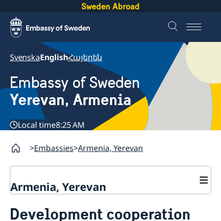
Sweden Abroad
Svenska
English
Հայերեն
Embassy of Sweden
Yerevan, Armenia
Local time
8:25 AM
Embassies
Armenia, Yerevan
Armenia, Yerevan
Contact
Development cooperation
About us