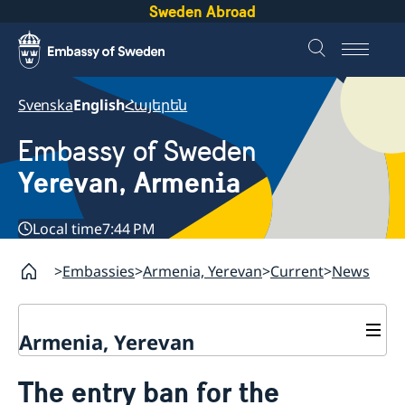
Sweden Abroad
Svenska
English
Հայերեն
Embassy of Sweden
Yerevan, Armenia
Local time
7:44 PM
Embassies
Armenia, Yerevan
Current
News
Armenia, Yerevan
Contact
The entry ban for the
About us