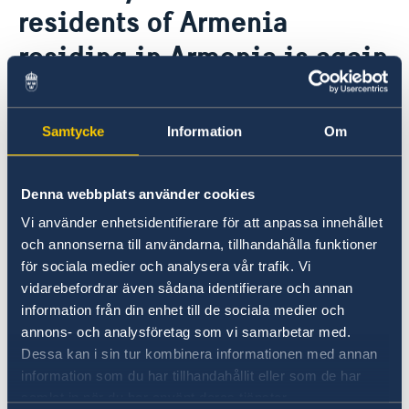
residents of Armenia
Ambassador
Current
residing in Armenia is again
News
Vote in Armenia
in force
Samtycke
Information
Om
20 Sep 2021
Given the epidemiological
Denna webbplats använder cookies
developments regarding the corona
Vi använder enhetsidentifierare för att anpassa innehållet
pandemic, and based on an EU
och annonserna till användarna, tillhandahålla funktioner
decision, the Government of Sweden
för sociala medier och analysera vår trafik. Vi
vidarebefordrar även sådana identifierare och annan
has added Armenia to the list of
information från din enhet till de sociala medier och
countries from which residents are
annons- och analysföretag som vi samarbetar med.
generally banned to enter Sweden.
Dessa kan i sin tur kombinera informationen med annan
This means that the entry ban for the
information som du har tillhandahållit eller som de har
samlat in när du har använt deras tjänster.
residents of Armenia residing in