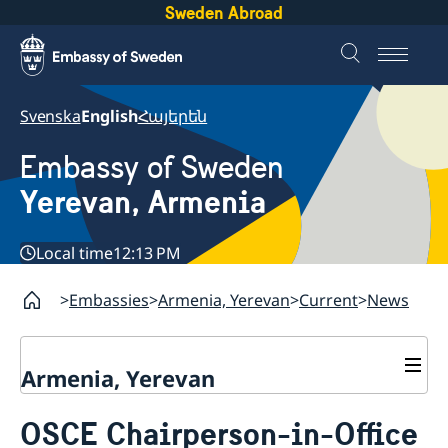
Sweden Abroad
Svenska
English
Հայերեն
Embassy of Sweden
Yerevan, Armenia
Local time
12:13 PM
Embassies
Armenia, Yerevan
Current
News
Armenia, Yerevan
Contact
OSCE Chairperson-in-Office
About us