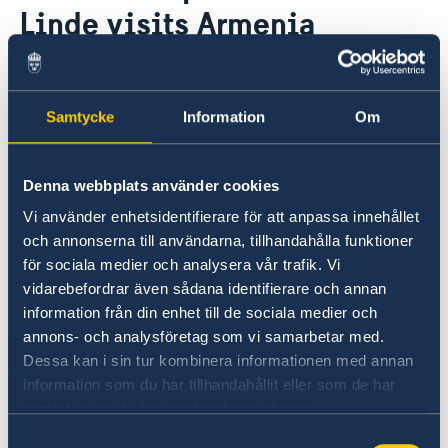
Linde visits Armenia
Ambassador
Current
News
18 Mar 2021
Vote in Armenia
Samtycke
Information
Om
OSCE Chairperson-in-Office, Swedish
Minister for Foreign Affairs Ann Linde,
Denna webbplats använder cookies
paid a working visit to Armenia
Vi använder enhetsidentifierare för att anpassa innehållet
During her visit, Linde met with Prime Minister
och annonserna till användarna, tillhandahålla funktioner
Nikol Pashinyan, President Armen Sarkissian,
för sociala medier och analysera vår trafik. Vi
Foreign Minister Ara Aivazian, as well as other
vidarebefordrar även sådana identifierare och annan
interlocutors, including representatives from
information från din enhet till de sociala medier och
annons- och analysföretag som vi samarbetar med.
civil society. She expressed the Swedish OSCE
Dessa kan i sin tur kombinera informationen med annan
Chairpersonship’s interest in exploring further
information som du har tillhandahållit eller som de har
areas for increased OSCE engagement in and
samlat in när du har använt deras tjänster.
with Armenia.
Samtyckesval