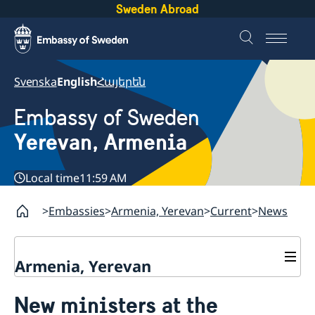
Sweden Abroad
Svenska
English
Հայերեն
Embassy of Sweden
Yerevan, Armenia
Local time
11:59 AM
Embassies
Armenia, Yerevan
Current
News
Armenia, Yerevan
Contact
New ministers at the
About us