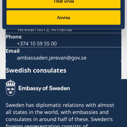
Tillåt urval
Visiting address
Yerevan Plaza Business Centre
Avvisa
9 Grigor Lusavorich Street
Yerevan 0015, Armenia
Phone
+374 10 59 55 00
Email
ambassaden.jerevan@gov.se
Swedish consulates
Sweden has diplomatic relations with almost
all states in the world, with embassies and
consulates in around half of these. Sweden's
foreign representation consists of