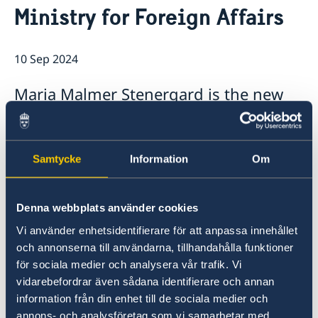
Ministry for Foreign Affairs
Ambassador
Current
News
10 Sep 2024
Vote in Armenia
Maria Malmer Stenergard is the new
Minister for Foreign Affairs and head
of the Ministry for Foreign Affairs, and
Benjamin Dousa is the new Minister
Samtycke
Information
Om
for International Development
Cooperation and Foreign Trade. Today,
Denna webbplats använder cookies
Prime Minister Ulf Kristersson
Vi använder enhetsidentifierare för att anpassa innehållet
presented the Statement of
och annonserna till användarna, tillhandahålla funktioner
Government Policy in the Riksdag and
för sociala medier och analysera vår trafik. Vi
announced the Government’s new
vidarebefordrar även sådana identifierare och annan
information från din enhet till de sociala medier och
ministers.
annons- och analysföretag som vi samarbetar med.