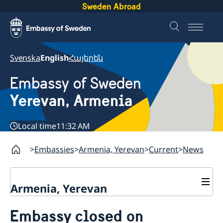
Sweden Abroad
Svenska
English
Հայերեն
Embassy of Sweden
Yerevan, Armenia
Local time
11:32 AM
Embassies
Armenia, Yerevan
Current
News
Armenia, Yerevan
Contact
Embassy closed on
About us