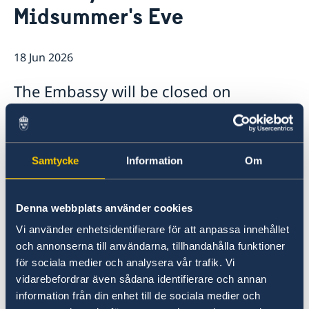
Midsummer's Eve
Ambassador
Current
News
18 Jun 2026
Vote in Armenia
The Embassy will be closed on
Midsummer's Eve, Friday, 19 June 2026
Samtycke
Information
Om
Denna webbplats använder cookies
Vi använder enhetsidentifierare för att anpassa innehållet
och annonserna till användarna, tillhandahålla funktioner
för sociala medier och analysera vår trafik. Vi
vidarebefordrar även sådana identifierare och annan
information från din enhet till de sociala medier och