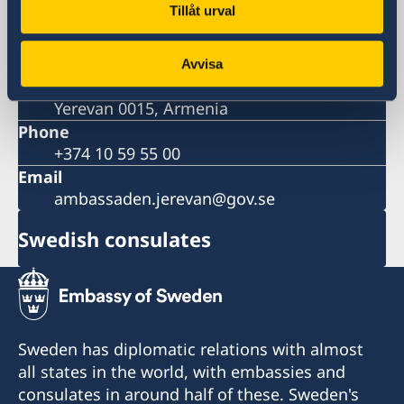
Embassy
Tillåt urval
Visiting address
Yerevan Plaza Business Centre
Avvisa
9 Grigor Lusavorich Street
Yerevan 0015, Armenia
Phone
+374 10 59 55 00
Email
ambassaden.jerevan@gov.se
Swedish consulates
Sweden has diplomatic relations with almost
all states in the world, with embassies and
consulates in around half of these. Sweden's