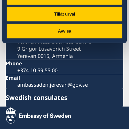
Sweden in Armenia, Yerevan
Tillåt urval
Embassy
Avvisa
Visiting address
Yerevan Plaza Business Centre
9 Grigor Lusavorich Street
Yerevan 0015, Armenia
Phone
+374 10 59 55 00
Email
ambassaden.jerevan@gov.se
Swedish consulates