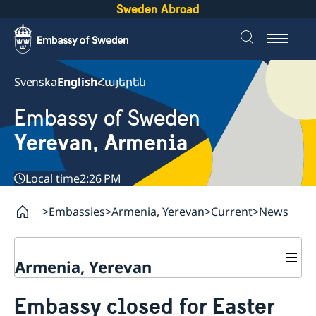
Sweden Abroad
Svenska
English
Հայերեն
Embassy of Sweden
Yerevan, Armenia
Local time
2:26 PM
Embassies
Armenia, Yerevan
Current
News
Armenia, Yerevan
Contact
Embassy closed for Easter
About us