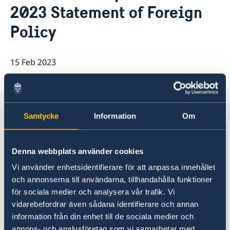
2023 Statement of Foreign
Ambassador
Current
Policy
News
Vote in Armenia
15 Feb 2023
Minister for Foreign Affairs Tobias
Billström presented the Government’s
2023 Statement of Foreign Policy at
Samtycke
Information
Om
the parliamentary debate on foreign
affairs in the Riksdag today.
Denna webbplats använder cookies
Vi använder enhetsidentifierare för att anpassa innehållet
och annonserna till användarna, tillhandahålla funktioner
för sociala medier och analysera vår trafik. Vi
vidarebefordrar även sådana identifierare och annan
information från din enhet till de sociala medier och
annons- och analysföretag som vi samarbetar med.