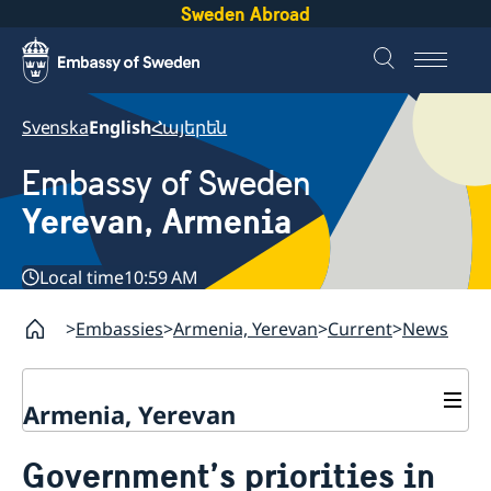
Sweden Abroad
Svenska
English
Հայերեն
Embassy of Sweden
Yerevan, Armenia
Local time
10:59 AM
Embassies
Armenia, Yerevan
Current
News
Armenia, Yerevan
Contact
Government’s priorities in
About us