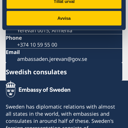
Tillåt urval
Visiting address
Yerevan Plaza Business Centre
Avvisa
9 Grigor Lusavorich Street
Yerevan 0015, Armenia
Phone
+374 10 59 55 00
Email
ambassaden.jerevan@gov.se
Swedish consulates
Sweden has diplomatic relations with almost
all states in the world, with embassies and
consulates in around half of these. Sweden's
foreign representation consists of