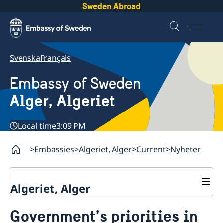
Sweden Abroad
Svenska
Français
Embassy of Sweden
Alger, Algeriet
Local time
3:09 PM
Embassies
Algeriet, Alger
Current
Nyheter
Algeriet, Alger
About us
Government’s priorities in
Current