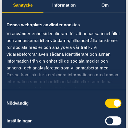
Samtycke
Information
Om
on Russia.
Stronger cooperation in security and trade.
Gender equality and women’s
Denna webbplats använder cookies
empowerment.
Vi använder enhetsidentifierare för att anpassa innehållet
och annonserna till användarna, tillhandahålla funktioner
“We have chosen to protect the security of
för sociala medier och analysera vår trafik. Vi
Sweden and the Swedish people. Sweden’s
vidarebefordrar även sådana identifierare och annan
NATO membership makes our country more
information från din enhet till de sociala medier och
secure. We do not stand alone in troubled
annons- och analysföretag som vi samarbetar med.
times,” says Minister for Foreign Affairs Maria
Dessa kan i sin tur kombinera informationen med annan
Malmer Stenergard.
information som du har tillhandahållit eller som de har
samlat in när du har använt deras tjänster.
Read the press release on government.se.
Samtyckesval
Nödvändig
Read the full Statement on government.se.
Inställningar