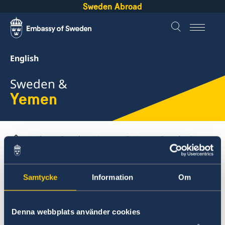
Sweden Abroad
English
Sweden &
Yemen
About Sweden
Yemen
Going to Sweden?
Visit Sweden for more than 90 days
Samtycke
Information
Om
Yemen
Going to Sweden?
Visit Sweden for more than
Denna webbplats använder cookies
Visit Sweden for up to 90 days