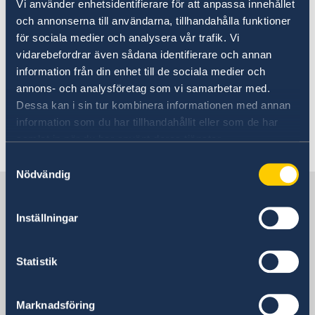
Vi använder enhetsidentifierare för att anpassa innehållet
90 days
Moving to someone in Sweden
och annonserna till användarna, tillhandahålla funktioner
Working in Sweden
för sociala medier och analysera vår trafik. Vi
Studying in Sweden
If you want to visit Sweden for more than 90
vidarebefordrar även sådana identifierare och annan
Visit Sweden for more than 90 days
days, you must apply for a visitor’s permit.
information från din enhet till de sociala medier och
Processing of personal data
Apply and pay the application fee by using
annons- och analysföretag som vi samarbetar med.
this e-service
.
Dessa kan i sin tur kombinera informationen med annan
information som du har tillhandahållit eller som de har
samlat in när du har använt deras tjänster.
Last updated 24 Aug 2025, 11.20 AM
Samtyckesval
Nödvändig
Sweden in Yemen
Inställningar
Sweden's mission
Statistik
Saudi Arabia, Riyadh
Marknadsföring