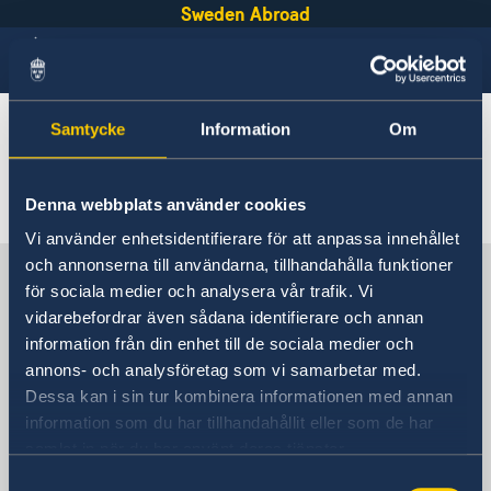
Sweden Abroad
Samtycke
Information
Om
Vietnam
Going to Sweden?
Promotion Calendar
Important information - Migration matters at the
Denna webbplats använder cookies
Business and trade with Sweden
Embassy
Vi använder enhetsidentifierare för att anpassa innehållet
Sweden-Vietnam Business Footprint 2025-2026
Bring a pet to Sweden
och annonserna till användarna, tillhandahålla funktioner
Sweden in Vietnam
för sociala medier och analysera vår trafik. Vi
vidarebefordrar även sådana identifierare och annan
information från din enhet till de sociala medier och
Sweden's embassy
annons- och analysföretag som vi samarbetar med.
Dessa kan i sin tur kombinera informationen med annan
information som du har tillhandahållit eller som de har
Vietnam, Hanoi
samlat in när du har använt deras tjänster.
Samtyckesval