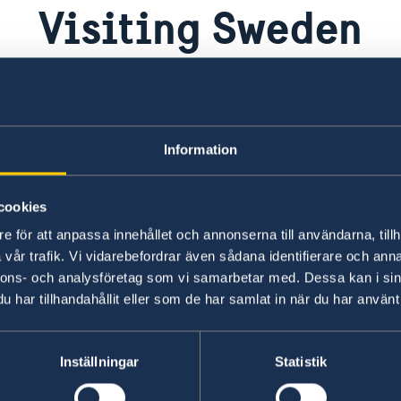
Visiting Sweden
Visit Sweden
is Sweden's official website for 
Information about traveling to S
Information
area
s
cookies
Information about entry to Sweden for third co
e för att anpassa innehållet och annonserna till användarna, tillh
Authority's website
vår trafik. Vi vidarebefordrar även sådana identifierare och anna
nnons- och analysföretag som vi samarbetar med. Dessa kan i sin
Information about visiting Sweden on the Swed
har tillhandahållit eller som de har samlat in när du har använt 
More information is available in Spanish
Inställningar
Statistik