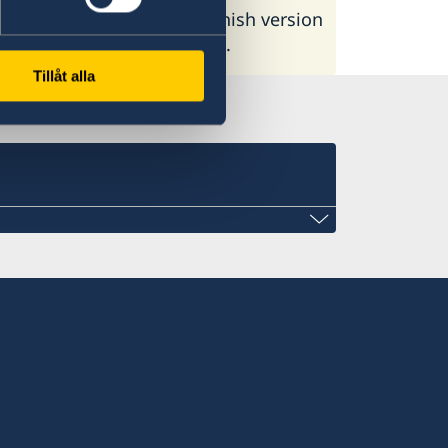
n is available on the Spanish version
upper left side of the page.
Tillåt alla
y.com
Apto. 802, esq. Colón y Solís