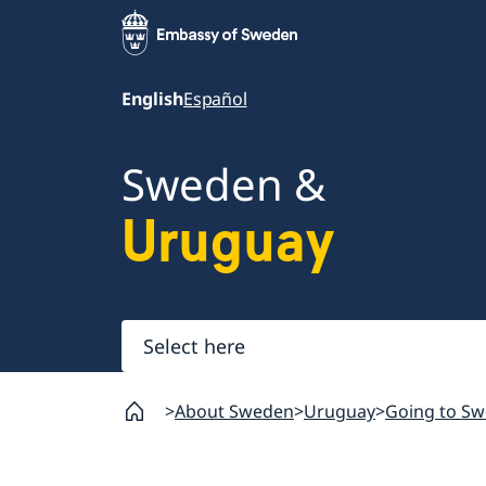
English
Español
Sweden &
Uruguay
Select
here
About Sweden
Uruguay
Going to S