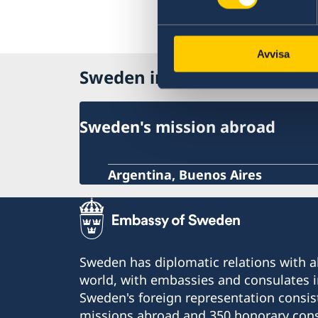
Avvisa
Sweden in Uruguay
Sweden's mission abroad
Argentina, Buenos Aires
Sweden has diplomatic relations with al
world, with embassies and consulates i
Sweden's foreign representation consis
missions abroad and 350 honorary cons