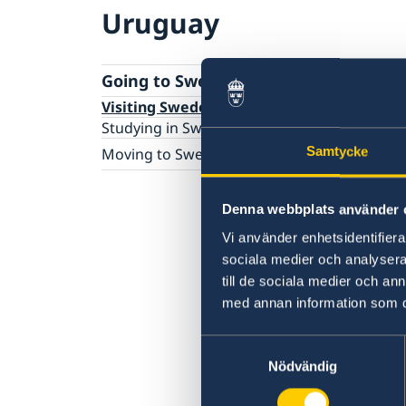
Uruguay
Going to Sweden?
Visiting Sweden
Studying in Sweden
Samtycke
Moving to Sweden
Migration Services at the Embassy in Bueno
Aires
Denna webbplats använder 
Processing of personal data
Vi använder enhetsidentifierar
sociala medier och analysera 
till de sociala medier och a
med annan information som du 
Samtyckesval
Nödvändig