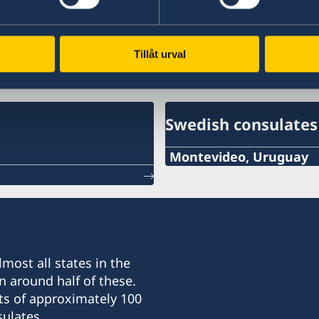
Please note that more comprehensive informatio
of the website. You can switch language on the 
Tillåt urval
Swedish consulates
Montevideo, Uruguay
Telephone:
+598 2914 7477
E-mail:
most all states in the
info@suecia.consuladou
n around half of these.
ts of approximately 100
Address:
ulates.
Rambla 25 de Agosto 318, 