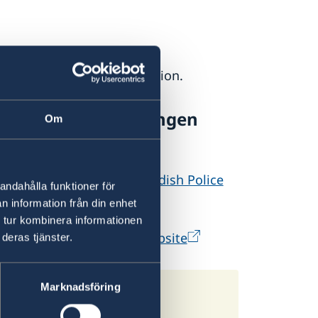
tourism and travel information.
weden and the Schengen
Om
untry nationals on the Swedish Police
andahålla funktioner för
n information från din enhet
 tur kombinera informationen
ish Migration Agency's website
deras tjänster.
Marknadsföring