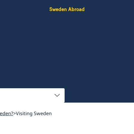
Sweden Abroad
weden?
Visiting Sweden