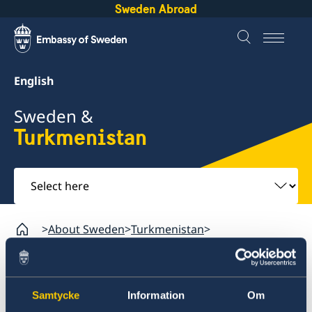
Sweden Abroad
English
Sweden &
Turkmenistan
Select
here
About Sweden
Turkmenistan
Going to Sweden?
Working in Sweden
Turkmenistan
Samtycke
Information
Om