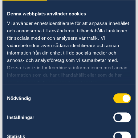
Going to Sweden?
Working in Sweden
Denna webbplats använder cookies
Visiting Sweden
Passport applications
Vi använder enhetsidentifierare för att anpassa innehållet
Moving to someone in Sweden
Residence and work permit applications are
och annonserna till användarna, tillhandahålla funktioner
Apply for a residence permit
Working in Sweden
handled by the
för sociala medier och analysera vår trafik. Vi
Studying in Sweden
Consulate-General of Sweden in Istanbul
.
vidarebefordrar även sådana identifierare och annan
information från din enhet till de sociala medier och
annons- och analysföretag som vi samarbetar med.
Basic information about: Working in
Dessa kan i sin tur kombinera informationen med annan
Sweden
information som du har tillhandahållit eller som de har
samlat in när du har använt deras tjänster.
Basic information applicable to all countries is
Samtyckesval
available here. In some countries, additional
Nödvändig
conditions also apply – for more information,
select a country from the 'Select Country Here'
Inställningar
drop-down list.
Statistik