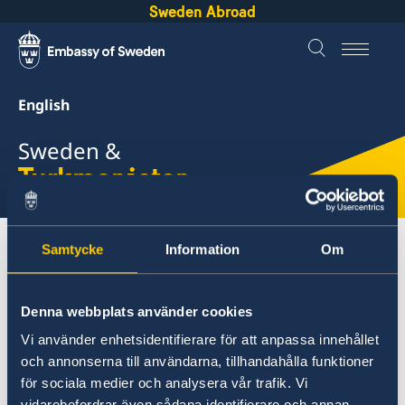
Sweden Abroad
English
Sweden &
Turkmenistan
About Sweden
Turkmenistan
Samtycke
Information
Om
Going to Sweden?
Visiting Sweden
Passport applications
Denna webbplats använder cookies
Vi använder enhetsidentifierare för att anpassa innehållet
Turkmenistan
och annonserna till användarna, tillhandahålla funktioner
för sociala medier och analysera vår trafik. Vi
Going to Sweden?
vidarebefordrar även sådana identifierare och annan