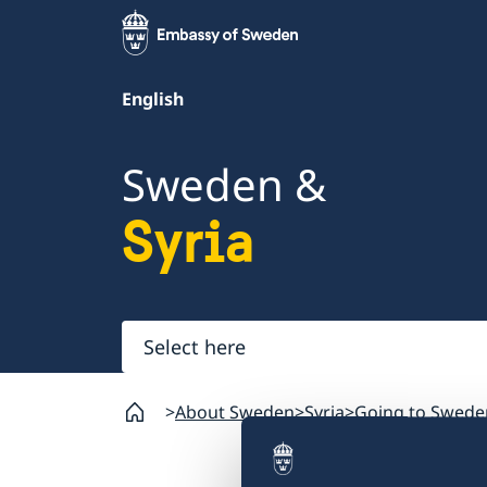
English
Sweden &
Syria
Select
here
About Sweden
Syria
Going to Swede