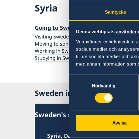
Syria
Samtycke
Going to Sweden?
Denna webbplats använder 
Visiting Sweden
Vi använder enhetsidentifierar
Moving to someone in Sweden
sociala medier och analysera 
Working in Sweden
till de sociala medier och a
Studying in Sweden
med annan information som du 
Samtyckesval
Nödvändig
Sweden in Syria
Sweden's mission
Avvisa
Syria, Damascus