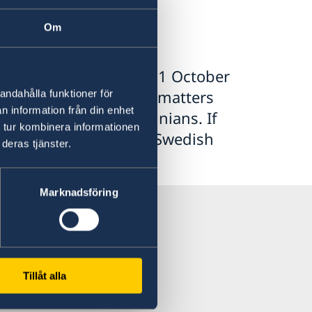
Om
 in Beirut does as of 1 October
 any migration or visa matters
andahålla funktioner för
n information från din enhet
 and Stateless Palestinians. If
 tur kombinera informationen
a, please contact the Swedish
deras tjänster.
Marknadsföring
Tillåt alla