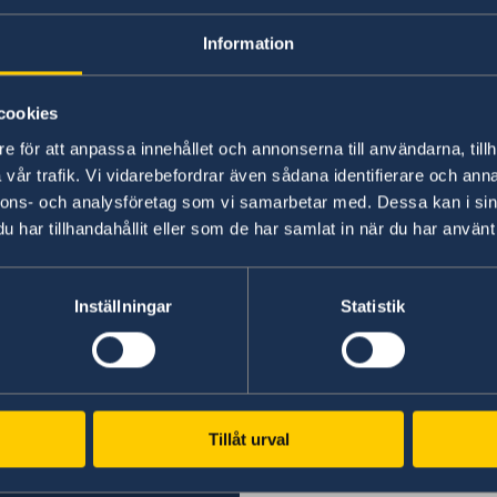
Going to Sweden
Information
cookies
Please note that the Embassy of Sweden
2025 not handle or reply to questions,
e för att anpassa innehållet och annonserna till användarna, tillh
vår trafik. Vi vidarebefordrar även sådana identifierare och anna
for Lebanese nationals, Syrian nationals
nnons- och analysföretag som vi samarbetar med. Dessa kan i sin
you have questions on migration or vis
har tillhandahållit eller som de har samlat in när du har använt 
embassy in Amman, Jordan.
Inställningar
Statistik
Tillåt urval