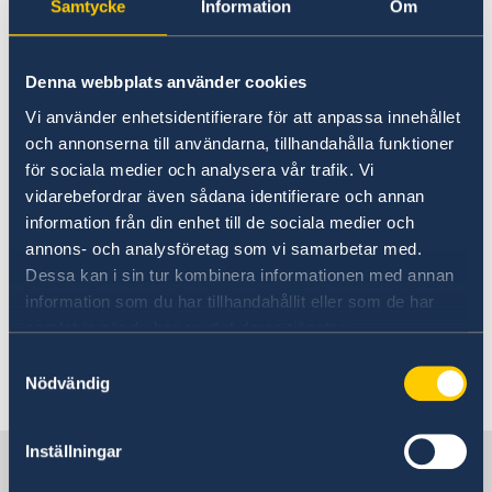
Bringing a dog, cat or ferret
Samtycke
Information
Om
Visiting Sweden
to Sweden
Bringing a dog, cat or ferret to Sweden
Moving to someone in Sweden
Denna webbplats använder cookies
Working in Sweden
For information about entering Sweden with
Vi använder enhetsidentifierare för att anpassa innehållet
Studying in Sweden
pets, please look on the homepage of
och annonserna till användarna, tillhandahålla funktioner
“Jordbruksverket” (the Swedish Central Agency
för sociala medier och analysera vår trafik. Vi
for Agriculture)
vidarebefordrar även sådana identifierare och annan
information från din enhet till de sociala medier och
At
„Tullverket“
(the Swedish customs office)
annons- och analysföretag som vi samarbetar med.
you can register your pet's entry online:
Dessa kan i sin tur kombinera informationen med annan
information som du har tillhandahållit eller som de har
If you have any other questions on this topic,
samlat in när du har använt deras tjänster.
please contact
Samtyckesval
"Jordbruksverket" and/or "Tullverket" directly.
Nödvändig
Inställningar
Sweden in Switzerland