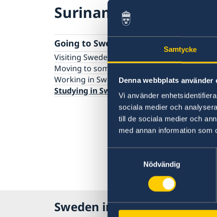
Suriname
Going to Sweden?
Samtycke
Visiting Sweden
Moving to someone in Sweden
Working in Sweden
Denna webbplats använder 
Studying in Sweden
Vi använder enhetsidentifierar
sociala medier och analysera 
till de sociala medier och a
med annan information som du 
Samtyckesval
Nödvändig
Sweden in Suriname