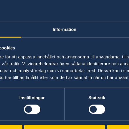
Studying in Swed
Information
No local information is currently available. Pl
on any local conditions. A link to the Embassy 
cookies
e för att anpassa innehållet och annonserna till användarna, tillh
Basic information about: Studying in S
vår trafik. Vi vidarebefordrar även sådana identifierare och anna
nnons- och analysföretag som vi samarbetar med. Dessa kan i sin
Basic information applicable to all countries is
har tillhandahållit eller som de har samlat in när du har använt 
additional conditions also apply – for more inf
'Select Country Here' drop-down list.
Inställningar
Statistik
Read more