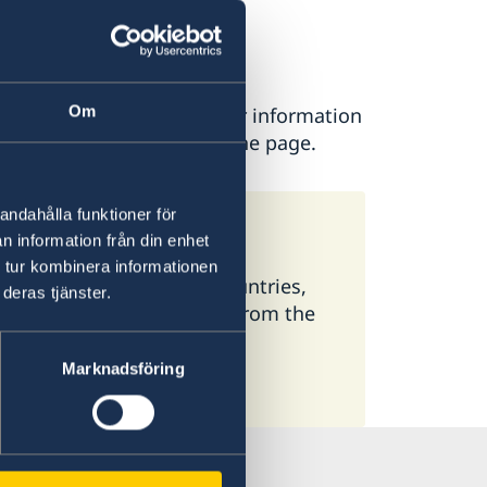
en
Om
ease contact the Embassy for information
is found at the bottom of the page.
andahålla funktioner för
weden
n information från din enhet
 tur kombinera informationen
 available here. In some countries,
deras tjänster.
ormation, select a country from the
Marknadsföring