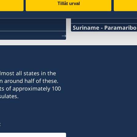
Tillåt urval
Swedish consulates
Suriname - Paramaribo
Telephone Number Consu
+597-52 03 03
Email Address Consulate
most all states in the
honoraryconsulsweden@v
n around half of these.
ts of approximately 100
Telefax number Consulat
ulates.
-
Honorary Consulate of S
:
c/o Vision Legalis, Attor
Mr E.J. Brumastraat 142