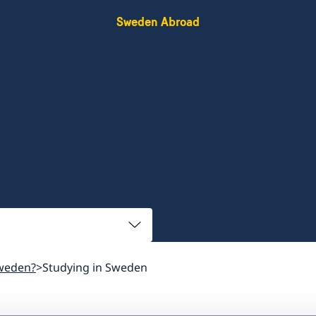
Sweden Abroad
weden?
Studying in Sweden