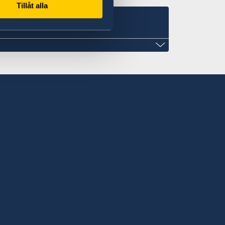
Tillåt alla
late
isionlegalis.com
e
weden
neys at Law