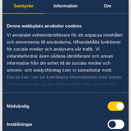
Going to Sweden?
Samtycke
Information
Om
Visiting Sweden
Visiting Sweden
Working in Sweden
Studying in Sweden
No local information is currently available.
Denna webbplats använder cookies
Please contact the Embassy for information on
Moving to someone in Sweden
Vi använder enhetsidentifierare för att anpassa innehållet
any local conditions. A link to the Embassy is
Apply for a residence permit
och annonserna till användarna, tillhandahålla funktioner
found at the bottom of the page.
för sociala medier och analysera vår trafik. Vi
vidarebefordrar även sådana identifierare och annan
information från din enhet till de sociala medier och
Basic information about: Visiting
annons- och analysföretag som vi samarbetar med.
Sweden
Dessa kan i sin tur kombinera informationen med annan
information som du har tillhandahållit eller som de har
samlat in när du har använt deras tjänster.
Basic information applicable to all countries is
available here. In some countries, additional
Samtyckesval
Nödvändig
conditions also apply – for more information,
select a country from the 'Select Country Here'
drop-down list.
Inställningar