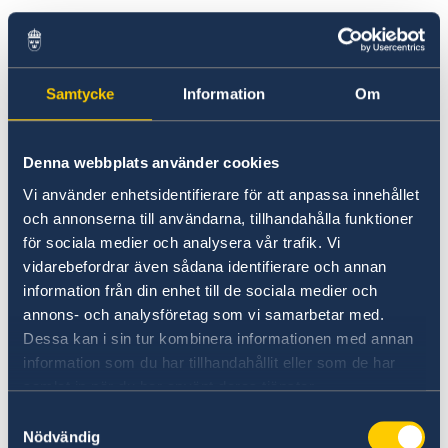
Going to Sweden?
Studying in Sweden
Visiting Sweden
Moving to someone in Sweden
Working in Sweden
If you want to study in Sweden, or if
Samtycke
Information
Om
Studying in Sweden
you have studied in Sweden, useful
information is available on the
Denna webbplats använder cookies
following homepages:
Vi använder enhetsidentifierare för att anpassa innehållet
och annonserna till användarna, tillhandahålla funktioner
-
StudyinSweden.se
för sociala medier och analysera vår trafik. Vi
Sweden´s official homepage for higher
vidarebefordrar även sådana identifierare och annan
education in Sweden
information från din enhet till de sociala medier och
annons- och analysföretag som vi samarbetar med.
-
Universityadmissions.se
Dessa kan i sin tur kombinera informationen med annan
Swedish Council for Higher Education
information som du har tillhandahållit eller som de har
(Universitets- och högskolerådet)
samlat in när du har använt deras tjänster.
Samtyckesval
Nödvändig
-
CSN.se