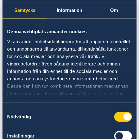
Going to Sweden?
Studying in Sweden
Samtycke
Information
Om
Visiting Sweden
Moving to someone in Sweden
Working in Sweden
No local information is currently available.
Denna webbplats använder cookies
Studying in Sweden
Please contact the Embassy for information on
Vi använder enhetsidentifierare för att anpassa innehållet
any local conditions. A link to the Embassy is
och annonserna till användarna, tillhandahålla funktioner
found at the bottom of the page.
för sociala medier och analysera vår trafik. Vi
vidarebefordrar även sådana identifierare och annan
information från din enhet till de sociala medier och
Basic information about: Studying in
annons- och analysföretag som vi samarbetar med.
Sweden
Dessa kan i sin tur kombinera informationen med annan
information som du har tillhandahållit eller som de har
Basic information applicable to all countries is
samlat in när du har använt deras tjänster.
available here. In some countries, additional
Samtyckesval
conditions also apply – for more information,
Nödvändig
select a country from the 'Select Country Here'
drop-down list.
Inställningar