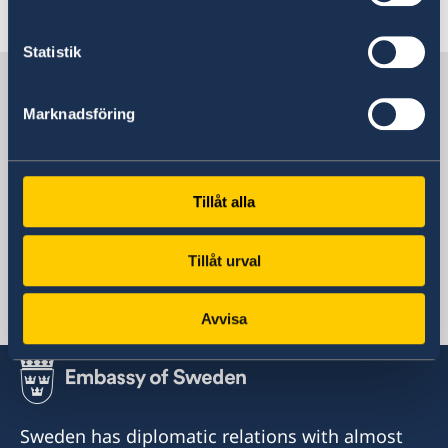
Read more
Statistik
Sweden in Samoa
Marknadsföring
Sweden's mission abroad
Tillåt alla
Pacific, Stockholm
Tillåt urval
Swedish consulates
Avvisa
Apia, Samoa
Telephone
+685 7744885
Sweden has diplomatic relations with almost
Email