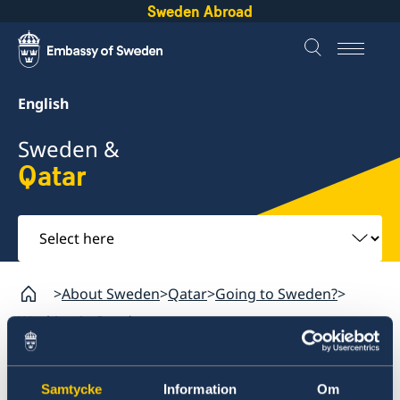
Sweden Abroad
English
Sweden &
Qatar
Select
here
About Sweden
Qatar
Going to Sweden?
Working in Sweden
Qatar
Samtycke
Information
Om