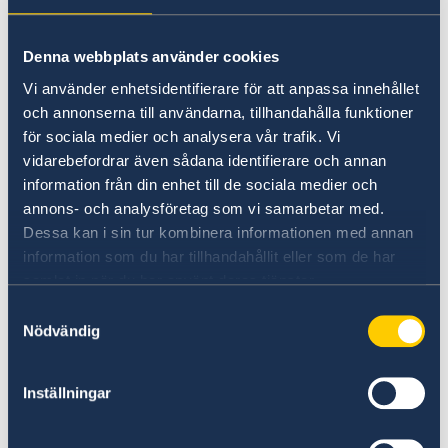
Going to Sweden?
Working in Sweden
Visiting Sweden
Denna webbplats använder cookies
Moving to someone in Sweden
Working in Sweden
No local information is currently available.
Vi använder enhetsidentifierare för att anpassa innehållet
Studying in Sweden
Please contact the Embassy for information on
och annonserna till användarna, tillhandahålla funktioner
any local conditions. A link to the Embassy is
för sociala medier och analysera vår trafik. Vi
vidarebefordrar även sådana identifierare och annan
found at the bottom of the page.
information från din enhet till de sociala medier och
annons- och analysföretag som vi samarbetar med.
Dessa kan i sin tur kombinera informationen med annan
Basic information about: Working in
information som du har tillhandahållit eller som de har
Sweden
samlat in när du har använt deras tjänster.
Samtyckesval
Basic information applicable to all countries is
Nödvändig
available here. In some countries, additional
conditions also apply – for more information,
select a country from the 'Select Country Here'
Inställningar
drop-down list.