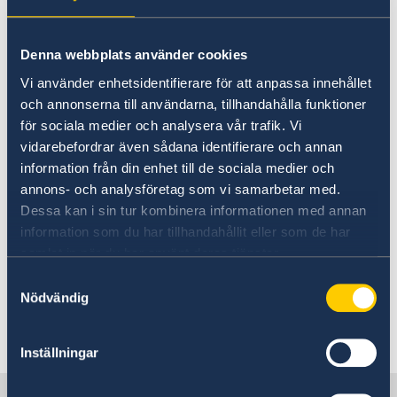
No local information is currently available.
Please contact the Embassy for information on
any local conditions. A link to the Embassy is
Denna webbplats använder cookies
found at the bottom of the page.
Vi använder enhetsidentifierare för att anpassa innehållet
och annonserna till användarna, tillhandahålla funktioner
för sociala medier och analysera vår trafik. Vi
Basic information about: Visiting
vidarebefordrar även sådana identifierare och annan
Sweden
information från din enhet till de sociala medier och
annons- och analysföretag som vi samarbetar med.
Dessa kan i sin tur kombinera informationen med annan
Basic information applicable to all countries is
information som du har tillhandahållit eller som de har
available here. In some countries, additional
samlat in när du har använt deras tjänster.
conditions also apply – for more information,
select a country from the 'Select Country Here'
Samtyckesval
Nödvändig
drop-down list.
Inställningar
Read more