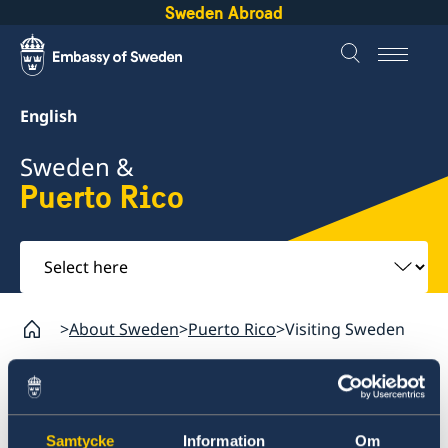
Sweden Abroad
English
Sweden &
Puerto Rico
Select
here
About Sweden
Puerto Rico
Visiting Sweden
Visiting Sweden
Samtycke
Information
Om