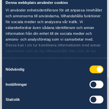
Going to Sweden
Denna webbplats använder cookies
Visiting Sweden
Studying in Sweden
Vi använder enhetsidentifierare för att anpassa innehållet
Here you can find information about
och annonserna till användarna, tillhandahålla funktioner
Moving to Sweden
för sociala medier och analysera vår trafik. Vi
traveling to Sweden, as well as
Migration Services at the Embassy in Buenos Aires
vidarebefordrar även sådana identifierare och annan
Processing of personal data
studying and moving to Sweden.
information från din enhet till de sociala medier och
Please note that more comprehensive
annons- och analysföretag som vi samarbetar med.
information is available on the Spanish
Dessa kan i sin tur kombinera informationen med annan
information som du har tillhandahållit eller som de har
version of the website. You can switch
samlat in när du har använt deras tjänster.
language on the upper left side of the
Samtyckesval
page.
Nödvändig
Sweden in Paraguay
Inställningar
Statistik
Sweden's mission abroad