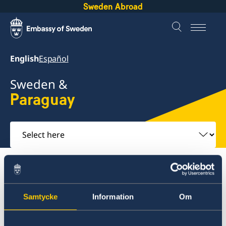
Sweden Abroad
English
Español
Sweden &
Paraguay
Select
here
About Sweden
Paraguay
Going to Sweden?
Samtycke
Information
Om
Paraguay
Going to Sweden?