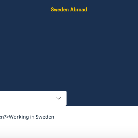
Sweden Abroad
en?
Working in Sweden