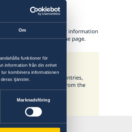
n
Om
ease contact the Embassy for information
is found at the bottom of the page.
andahålla funktioner för
eden
n information från din enhet
 tur kombinera informationen
 available here. In some countries,
deras tjänster.
ormation, select a country from the
Marknadsföring