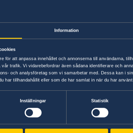
Working in Swede
Information
No local information is currently available. Pl
on any local conditions. A link to the Embassy 
cookies
e för att anpassa innehållet och annonserna till användarna, tillh
Basic information about: Working in Sw
vår trafik. Vi vidarebefordrar även sådana identifierare och anna
nnons- och analysföretag som vi samarbetar med. Dessa kan i sin
Basic information applicable to all countries is
har tillhandahållit eller som de har samlat in när du har använt 
additional conditions also apply – for more inf
'Select Country Here' drop-down list.
Inställningar
Statistik
Read more