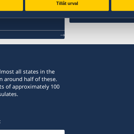
Tillåt urval
Swedish consulates
most all states in the
n around half of these.
ts of approximately 100
ulates.
: