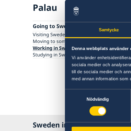
Palau
Going to Sweden?
Samtycke
Visiting Sweden
Moving to someone in Sweden
Working in Sweden
Denna webbplats använder 
Studying in Sweden
Vi använder enhetsidentifierar
sociala medier och analysera 
till de sociala medier och a
med annan information som du 
Samtyckesval
Nödvändig
Sweden in Palau