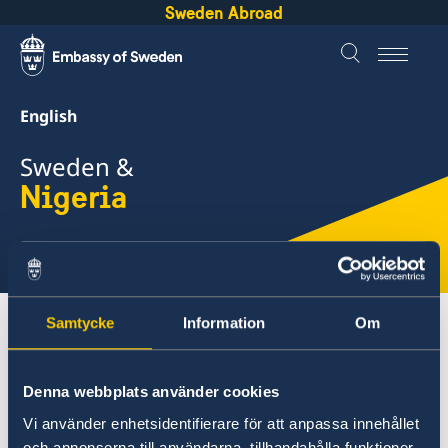
Sweden Abroad
English
Sweden &
Nigeria
Select
here
Samtycke
Information
Om
About Sweden
Nigeria
Going to Sweden?
Working in Sweden
Denna webbplats använder cookies
Nigeria
Vi använder enhetsidentifierare för att anpassa innehållet
och annonserna till användarna, tillhandahålla funktioner