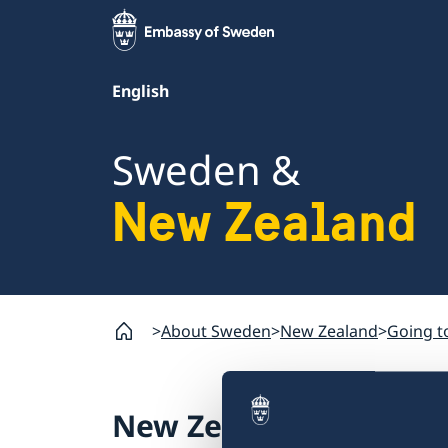
English
Sweden &
New Zealand
About Sweden
New Zealand
Going t
New Zealand