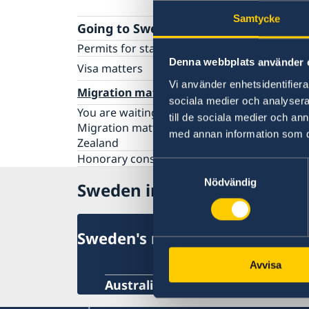
Samtycke
Going to Sweden?
Permits for staying in Sweden
Denna webbplats använder 
Visa matters
Vi använder enhetsidentifierar
Apply for a Schengen visa
Migration matters
sociala medier och analysera 
You are waiting for or have received a decis
till de sociala medier och a
Migration matters for residents of New
med annan information som du 
Zealand
Honorary consulates
Samtyckesval
Nödvändig
Sweden in New Zealand
Sweden's mission abroad
Avvisa
Australia, Canberra