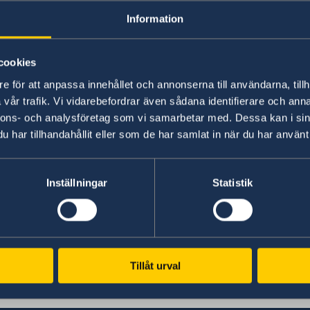
Information
Here you will find information about S
cookies
e för att anpassa innehållet och annonserna till användarna, tillh
vår trafik. Vi vidarebefordrar även sådana identifierare och anna
ion
nnons- och analysföretag som vi samarbetar med. Dessa kan i sin
har tillhandahållit eller som de har samlat in när du har använt 
Inställningar
Statistik
Swedish consulates
Auckland, New Zealand
Tillåt urval
Telephone
Wellington, New Zeala
Telephone: