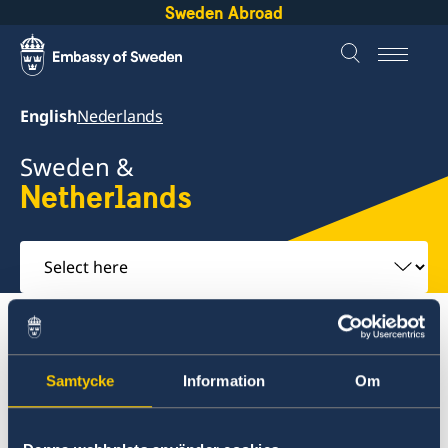
Sweden Abroad
English
Nederlands
Sweden &
Netherlands
Select
here
About Sweden
Netherlands
Going to Sweden?
Visiting Sweden
Samtycke
Information
Om
Netherlands