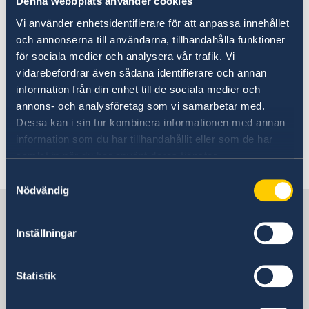
Denna webbplats använder cookies
What Sweden stands for
Travel tips about Sweden
Vi använder enhetsidentifierare för att anpassa innehållet
Going to Sweden?
och annonserna till användarna, tillhandahålla funktioner
Visiting Sweden
för sociala medier och analysera vår trafik. Vi
Looking for tourist information about
Moving to someone in Sweden
vidarebefordrar även sådana identifierare och annan
Working in Sweden
Sweden?
information från din enhet till de sociala medier och
Studying in Sweden
annons- och analysföretag som vi samarbetar med.
Link to Visit Sweden
(in English).
Dessa kan i sin tur kombinera informationen med annan
information som du har tillhandahållit eller som de har
Link to Visit Sweden
(in Dutch).
samlat in när du har använt deras tjänster.
Samtyckesval
Nödvändig
Sweden in Netherlands
Inställningar
Embassy of Sweden
Statistik
Netherlands, The Hague