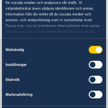
Going to Sweden?
för sociala medier och analysera vår trafik. Vi
Studying in Sweden
vidarebefordrar även sådana identifierare och annan
Visiting Sweden
information från din enhet till de sociala medier och
Moving to someone in Sweden
annons- och analysföretag som vi samarbetar med.
Working in Sweden
Please visit the embassy page
Dessa kan i sin tur kombinera informationen med annan
Studying in Sweden
Studying in Sweden
for more information.
information som du har tillhandahållit eller som de har
Migration Section
Bring a pet to Sweden
samlat in när du har använt deras tjänster.
Sweden in Montenegro
Samtyckesval
Nödvändig
SWEDEN'S MISSION
Inställningar
Serbia, Belgrade
Statistik
SWEDISH CONSULATES
Marknadsföring
Podgorica