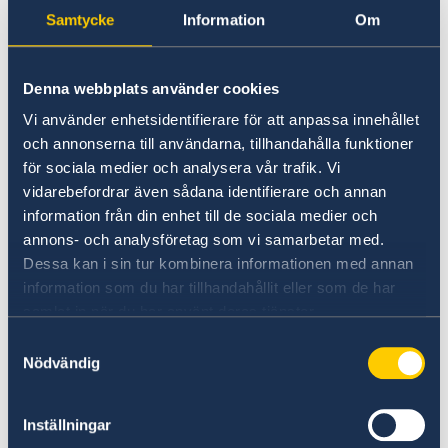
Going to Sweden?
Samtycke
Information
Om
Working in Sweden
Visiting Sweden
Moving to someone in Sweden
Working in Sweden
No local information is currently available.
Denna webbplats använder cookies
Studying in Sweden
Please contact the Embassy for information on
Vi använder enhetsidentifierare för att anpassa innehållet
any local conditions. A link to the Embassy is
och annonserna till användarna, tillhandahålla funktioner
found at the bottom of the page.
för sociala medier och analysera vår trafik. Vi
vidarebefordrar även sådana identifierare och annan
information från din enhet till de sociala medier och
Basic information about: Working in
annons- och analysföretag som vi samarbetar med.
Sweden
Dessa kan i sin tur kombinera informationen med annan
information som du har tillhandahållit eller som de har
samlat in när du har använt deras tjänster.
Basic information applicable to all countries is
available here. In some countries, additional
Samtyckesval
Nödvändig
conditions also apply – for more information,
select a country from the 'Select Country Here'
drop-down list.
Inställningar