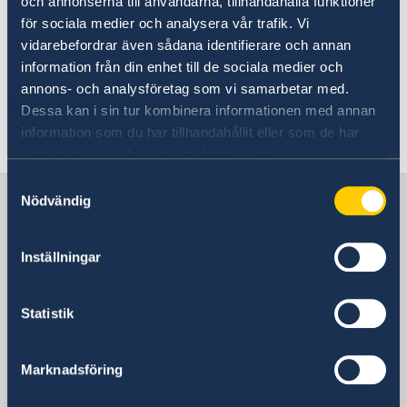
och annonserna till användarna, tillhandahålla funktioner
Going to Sweden?
Going to Sweden
för sociala medier och analysera vår trafik. Vi
Moving to someone in Sweden
vidarebefordrar även sådana identifierare och annan
Visiting Sweden
information från din enhet till de sociala medier och
Working in Sweden
The following pages contain
annons- och analysföretag som vi samarbetar med.
Studying in Sweden
information about visiting, moving,
Dessa kan i sin tur kombinera informationen med annan
information som du har tillhandahållit eller som de har
working or studying in Sweden.
samlat in när du har använt deras tjänster.
Samtyckesval
Sweden in Liechtenstein
Nödvändig
Inställningar
Sweden's mission
Statistik
Switzerland, Bern
Marknadsföring
Swedish consulates