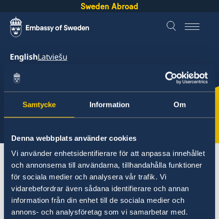
Sweden Abroad
English
Latviešu
Sweden &
Latvia
Samtycke
Information
Om
Select
here
Denna webbplats använder cookies
Vi använder enhetsidentifierare för att anpassa innehållet
About Sweden
Latvia
Going to Sweden?
och annonserna till användarna, tillhandahålla funktioner
för sociala medier och analysera vår trafik. Vi
vidarebefordrar även sådana identifierare och annan
Latvia
information från din enhet till de sociala medier och
annons- och analysföretag som vi samarbetar med.
Going to Sweden?