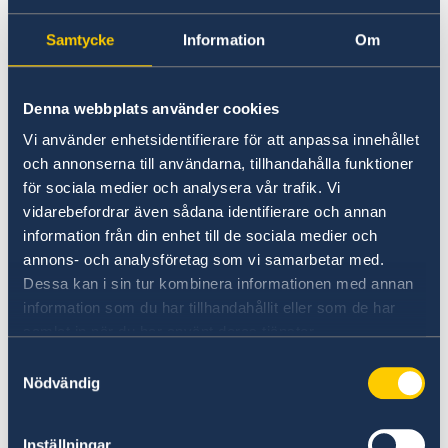
Going to Sweden?
Moving to someone in
Samtycke
Information
Om
Visiting Sweden
Sweden
Moving to someone in Sweden
Working in Sweden
Denna webbplats använder cookies
Studying in Sweden
Residence and work permit applications are
Vi använder enhetsidentifierare för att anpassa innehållet
handled by the
och annonserna till användarna, tillhandahålla funktioner
Consulate-General of Sweden in Istanbul
.
för sociala medier och analysera vår trafik. Vi
vidarebefordrar även sådana identifierare och annan
information från din enhet till de sociala medier och
Basic information about: Moving to
annons- och analysföretag som vi samarbetar med.
someone in Sweden
Dessa kan i sin tur kombinera informationen med annan
information som du har tillhandahållit eller som de har
Basic information applicable to all countries is
samlat in när du har använt deras tjänster.
available here. In some countries, additional
Samtyckesval
conditions also apply – for more information,
Nödvändig
select a country from the 'Select Country Here'
drop-down list.
Inställningar