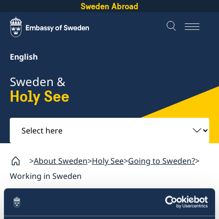
Sweden Abroad
English
Sweden &
Holy See
Select
here
About Sweden
Holy See
Going to Sweden?
Working in Sweden
Holy See