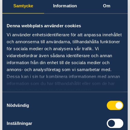
Going to Sweden?
Samtycke
Information
Om
Working in Sweden
Visiting Sweden
Moving to someone in Sweden
Working in Sweden
No local information is currently available.
Denna webbplats använder cookies
Studying in Sweden
Please contact the Embassy for information on
Vi använder enhetsidentifierare för att anpassa innehållet
any local conditions. A link to the Embassy is
och annonserna till användarna, tillhandahålla funktioner
found at the bottom of the page.
för sociala medier och analysera vår trafik. Vi
vidarebefordrar även sådana identifierare och annan
information från din enhet till de sociala medier och
Basic information about: Working in
annons- och analysföretag som vi samarbetar med.
Sweden
Dessa kan i sin tur kombinera informationen med annan
information som du har tillhandahållit eller som de har
samlat in när du har använt deras tjänster.
Basic information applicable to all countries is
available here. In some countries, additional
Samtyckesval
Nödvändig
conditions also apply – for more information,
select a country from the 'Select Country Here'
drop-down list.
Inställningar