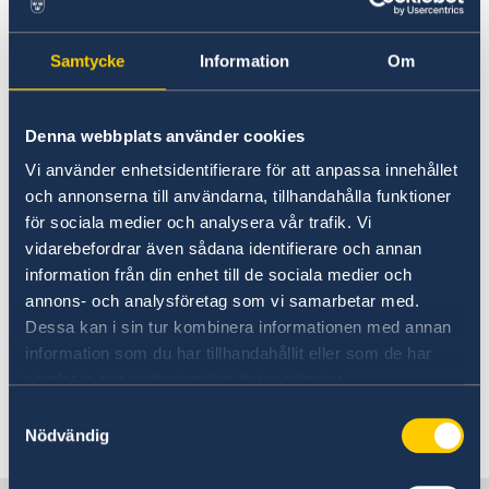
Migration Department
Contact and opening hours
For EU citizens
Samtycke
Information
Om
For Non-EU-Citizens
Welcome to the Migration Department
Changes for those residing in Cyprus who wish to
at the Swedish Embassy in Athens. The
apply for residence and work permit
embassy is one of five Schengen
Denna webbplats använder cookies
Changes for residents of Bulgaria, Croatia, Romania
and Moldova who wish to apply for residence and
migration hubs working with
Vi använder enhetsidentifierare för att anpassa innehållet
work permits or visas
och annonserna till användarna, tillhandahålla funktioner
migration cases in the Schengen Area.
för sociala medier och analysera vår trafik. Vi
You can also reach out to the
vidarebefordrar även sådana identifierare och annan
embassies in Berlin, Madrid, Paris and
information från din enhet till de sociala medier och
Rome if they are closer to where you
annons- och analysföretag som vi samarbetar med.
Dessa kan i sin tur kombinera informationen med annan
live. In the menu you can find
information som du har tillhandahållit eller som de har
information from the migration
samlat in när du har använt deras tjänster.
department for you as non-Swedish
Samtyckesval
citizen.
Nödvändig