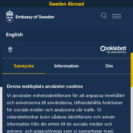
Sweden Abroad
English
Sweden &
Gibraltar
Samtycke
Information
Om
Select
here
Denna webbplats använder cookies
Vi använder enhetsidentifierare för att anpassa innehållet
About Sweden
Gibraltar
Going to Sweden?
och annonserna till användarna, tillhandahålla funktioner
för sociala medier och analysera vår trafik. Vi
vidarebefordrar även sådana identifierare och annan
Gibraltar
information från din enhet till de sociala medier och
Going to Sweden?
annons- och analysföretag som vi samarbetar med.