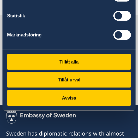
How to apply for residence permit
Statistik
Sweden in Ghana
Marknadsföring
Sweden's mission
Tillåt alla
Nigeria, Abuja
Tillåt urval
Swedish consulates
Avvisa
Accra, Ghana
Consulate of Sweden in Accra
32A Kinshasa Avenue, East Legon, Accra
Sweden has diplomatic relations with almost
accra@svenskakonsulatet.com