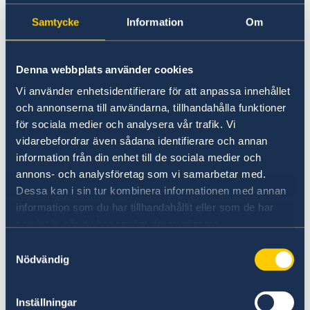
Going to Sweden?
Moving to someone in
Samtycke
Information
Om
Passport Check
Sweden
Visiting Sweden
Apply for a visa
Moving to someone in Sweden
Denna webbplats använder cookies
Visit for longer than 90 days
Working in Sweden
The quickest and easiest way to apply for a
Vi använder enhetsidentifierare för att anpassa innehållet
Studying in Sweden
residence or work permit is to do so online at
och annonserna till användarna, tillhandahålla funktioner
Bring a pet to Sweden
the
Swedish Migration Board
. Applications
för sociala medier och analysera vår trafik. Vi
over the internet go directly to the Swedish
vidarebefordrar även sådana identifierare och annan
Migration Board.
information från din enhet till de sociala medier och
annons- och analysföretag som vi samarbetar med.
If you cannot or do not wish to apply online,
Dessa kan i sin tur kombinera informationen med annan
you are to present your application documents
information som du har tillhandahållit eller som de har
in person at the Embassy of Sweden in Abuja.
samlat in när du har använt deras tjänster.
Samtyckesval
Read more about how to apply via this link to
Nödvändig
Embassy of Sweden in Abuja
Inställningar