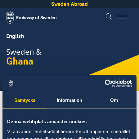
Sweden Abroad
English
Sweden &
Ghana
Select
here
Samtycke
Information
Om
About Sweden
Ghana
Going to Sweden?
Bring a pet to Sweden
Denna webbplats använder cookies
Ghana
Vi använder enhetsidentifierare för att anpassa innehållet
och annonserna till användarna, tillhandahålla funktioner