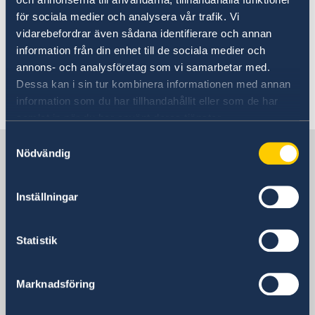
Going to Sweden?
för sociala medier och analysera vår trafik. Vi
Bring a pet to Sweden
Passport Check
vidarebefordrar även sådana identifierare och annan
Visiting Sweden
information från din enhet till de sociala medier och
Please read the information on
annons- och analysföretag som vi samarbetar med.
Apply for a visa
Moving to someone in Sweden
The Swedish Agency for Agriculture's web page.
Dessa kan i sin tur kombinera informationen med annan
Visit for longer than 90 days
Working in Sweden
information som du har tillhandahållit eller som de har
Studying in Sweden
Bring a pet to Sweden
samlat in när du har använt deras tjänster.
Samtyckesval
Sweden in Ghana
Nödvändig
Inställningar
Sweden's mission
Statistik
Nigeria, Abuja
Marknadsföring
Swedish consulates