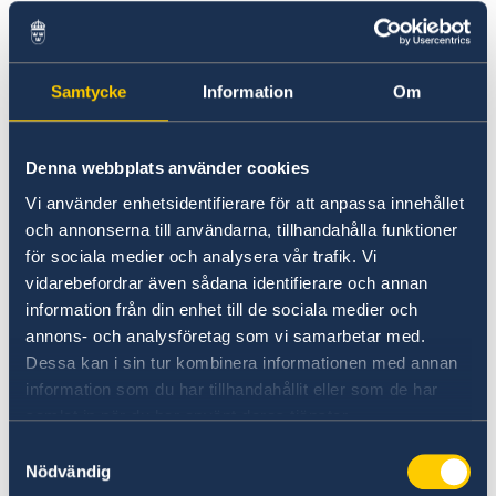
About Sweden
Apply for a Visa
Swedish music
Going to Sweden?
Sweden in images
Visiting Sweden
Samtycke
Information
Om
The Embassy of Sweden in Tbilisi does
Apply for a Visa
not handle migration related issues
Tourist information
for Georgian citizens or citizens
Denna webbplats använder cookies
Moving to someone in Sweden
owning Residence permit in Georgia. 
Working in Sweden
Vi använder enhetsidentifierare för att anpassa innehållet
Studying in Sweden
och annonserna till användarna, tillhandahålla funktioner
Visa for visiting Sweden
för sociala medier och analysera vår trafik. Vi
As of 28 March 2017, Georgian citizens with
vidarebefordrar även sådana identifierare och annan
biometric passports can travel visa free in the
information från din enhet till de sociala medier och
EU Schengen Area.
annons- och analysföretag som vi samarbetar med.
Dessa kan i sin tur kombinera informationen med annan
Holders of Georgian residence permit cards,
information som du har tillhandahållit eller som de har
who wish to travel to Sweden, should contact
samlat in när du har använt deras tjänster.
the Latvian Embassy in Tbilisi.
Samtyckesval
Nödvändig
Address: 46 A. Khakhanashvili Street, Avlabari,