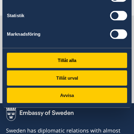
Read more
Statistik
Sweden in Fiji
Marknadsföring
Sweden's embassy
Tillåt alla
Pacific, Stockholm
Tillåt urval
Swedish consulates
Avvisa
Suva, Fiji
Telephone
+679 3307161
Sweden has diplomatic relations with almost
Email