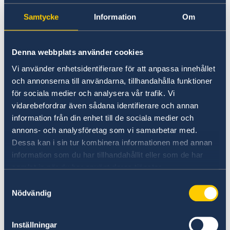
Going to Sweden?
Studying in Sweden
Samtycke
Information
Om
Visiting Sweden
Moving to someone in Sweden
Working in Sweden
No local information is currently available.
Denna webbplats använder cookies
Studying in Sweden
Please contact the Embassy for information on
Vi använder enhetsidentifierare för att anpassa innehållet
any local conditions. A link to the Embassy is
och annonserna till användarna, tillhandahålla funktioner
found at the bottom of the page.
för sociala medier och analysera vår trafik. Vi
vidarebefordrar även sådana identifierare och annan
information från din enhet till de sociala medier och
Basic information about: Studying in
annons- och analysföretag som vi samarbetar med.
Sweden
Dessa kan i sin tur kombinera informationen med annan
information som du har tillhandahållit eller som de har
Basic information applicable to all countries is
samlat in när du har använt deras tjänster.
available here. In some countries, additional
Samtyckesval
conditions also apply – for more information,
Nödvändig
select a country from the 'Select Country Here'
drop-down list.
Inställningar