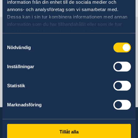
Going to Sweden
information från din enhet till de sociala medier och
Visiting Sweden
annons- och analysföretag som vi samarbetar med.
Moving to someone in Sweden
Dessa kan i sin tur kombinera informationen med annan
information som du har tillhandahållit eller som de har
Sweden in Eritrea
samlat in när du har använt deras tjänster.
Samtyckesval
Sweden's mission
Nödvändig
Inställningar
Eritrea, Stockholm
Statistik
Swedish consulates
Asmara
Marknadsföring
Telephone
+291 1 12 65 66
Tillåt alla
Sweden has diplomatic relations with almost