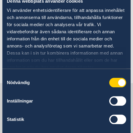
Denna webbplats använder cookies
Going to Sweden?
Going to Sweden
Vi använder enhetsidentifierare för att anpassa innehållet
Visiting Sweden
och annonserna till användarna, tillhandahålla funktioner
Apply for a Visa
Moving to someone in Sweden
för sociala medier och analysera vår trafik. Vi
The Swedish Embassy in Havana, Cuba
Working in Sweden
vidarebefordrar även sådana identifierare och annan
represents Sweden in the Dominican
Passports
information från din enhet till de sociala medier och
Republic. For information regarding
annons- och analysföretag som vi samarbetar med.
contact details, consular matters,
Dessa kan i sin tur kombinera informationen med annan
information som du har tillhandahållit eller som de har
passports and visas, please click on
samlat in när du har använt deras tjänster.
the links to the left in the side panel.
Samtyckesval
Nödvändig
Sweden in Dominican Republic
Inställningar
Sweden's mission
Statistik