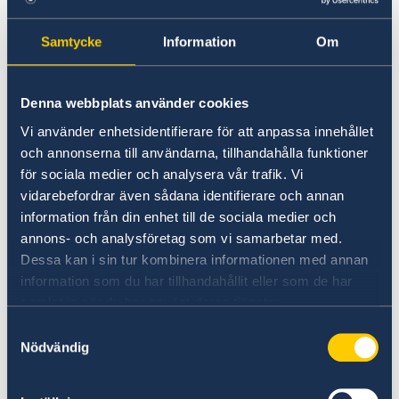
Going to Sweden?
Studying in Sweden
Visiting Sweden
Samtycke
Information
Om
Moving to someone in Sweden
Working in Sweden
No local information is currently available.
Studying in Sweden
Please contact the Embassy for information on
Denna webbplats använder cookies
any local conditions. A link to the Embassy is
Vi använder enhetsidentifierare för att anpassa innehållet
found at the bottom of the page.
och annonserna till användarna, tillhandahålla funktioner
för sociala medier och analysera vår trafik. Vi
vidarebefordrar även sådana identifierare och annan
Basic information about: Studying in
information från din enhet till de sociala medier och
Sweden
annons- och analysföretag som vi samarbetar med.
Dessa kan i sin tur kombinera informationen med annan
information som du har tillhandahållit eller som de har
Basic information applicable to all countries is
samlat in när du har använt deras tjänster.
available here. In some countries, additional
conditions also apply – for more information,
Samtyckesval
Nödvändig
select a country from the 'Select Country Here'
drop-down list.