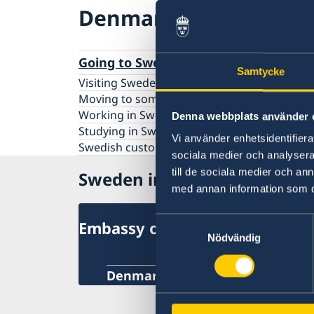
Denmark
Going to Sweden?
Samtycke
Visiting Sweden
Moving to someone in Sweden
Working in Sweden
Denna webbplats använder 
Studying in Sweden
Vi använder enhetsidentifierar
Swedish customs regulations
sociala medier och analysera 
till de sociala medier och a
Sweden in Denmark
med annan information som du 
Samtyckesval
Embassy of Sweden
Nödvändig
Denmark, Copenhagen