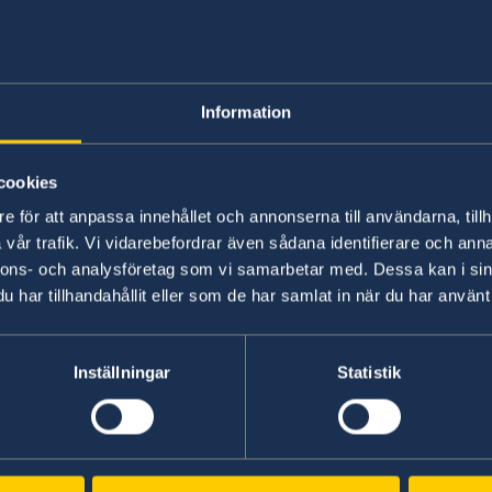
Going to Sweden
Information
Here you find information about going
cookies
e för att anpassa innehållet och annonserna till användarna, tillh
vår trafik. Vi vidarebefordrar även sådana identifierare och anna
nnons- och analysföretag som vi samarbetar med. Dessa kan i sin
har tillhandahållit eller som de har samlat in när du har använt 
Swedish consulates
Inställningar
Statistik
Aalborg
Phone:
Aarhus
Phone:
Esbjerg
+45 96 45 44 35
Phone:
Helsingør