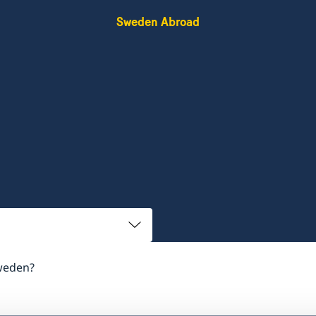
Sweden Abroad
weden?