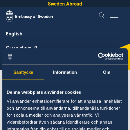
Sweden Abroad
English
Sweden &
Curaçao
Samtycke
Information
Om
About Sweden
Curaçao
Democratic governance
Denna webbplats använder cookies
Vi använder enhetsidentifierare för att anpassa innehållet
Curaçao
och annonserna till användarna, tillhandahålla funktioner
för sociala medier och analysera vår trafik. Vi
Going to Sweden?
Democratic governance
vidarebefordrar även sådana identifierare och annan
Studying in Sweden
information från din enhet till de sociala medier och